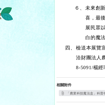
６、
未來創
喜，最
展民眾
白的魔
四、
檢送本展覽宣
洽財團法人農
8-5091/楊經
相關附件
「農業科技魔法盒」科普特
另開新