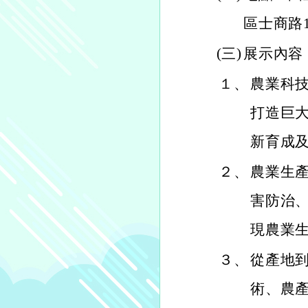
區士商路1
(三)
展示內容
１、
農業科
打造巨
新育成
２、
農業生
害防治
現農業
３、
從產地
術、農