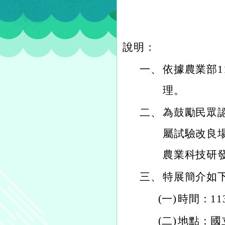
說明：
一、
依據農業部11
理。
二、
為鼓勵民眾
屬試驗改良
農業科技研
三、
特展簡介如
(一)
時間：11
(二)
地點：國