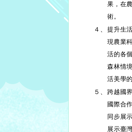
果，在
術。
４、
提升生
現農業
活的各
森林情
活美學
５、
跨越國
國際合
同步展
展示臺