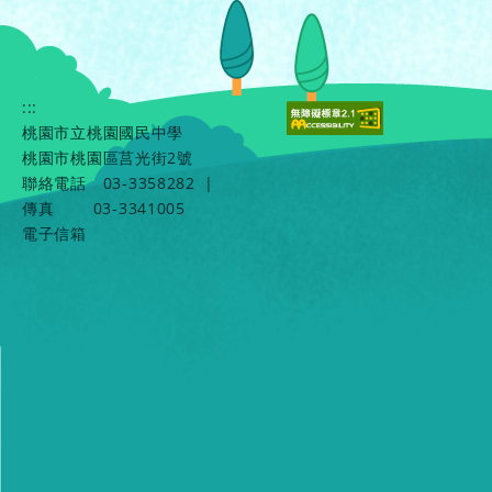
:::
桃園市立桃園國民中學
桃園市桃園區莒光街2號
聯絡電話
03-3358282
|
傳真
03-3341005
電子信箱