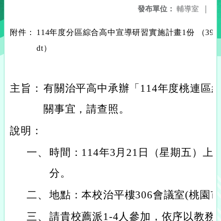
發布單位：
輔導室
|
附件：
114年度分區綜合高中宣導研習實施計畫1份 （393502300
dt）
主旨：
有關治平高中承辦「114年度桃連區
關事宜，請查照。
說明：
一、
時間：114年3月21日（星期五）上午
分。
二、
地點：本校治平樓306會議室(桃園市
三、
請貴校薦派1-4人參加，依序以教