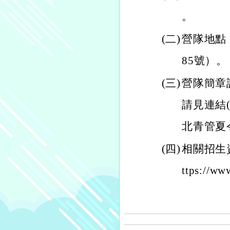
。
(二)
營隊地點
85號）。
(三)
營隊簡章請見
請見連結(h
北青管夏令
(四)
相關招生
ttps://ww