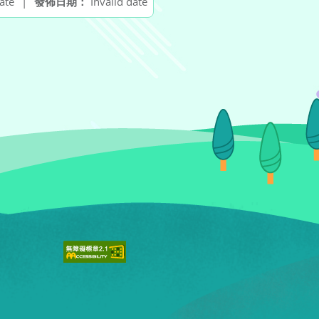
ate
|
發佈日期：
Invalid date