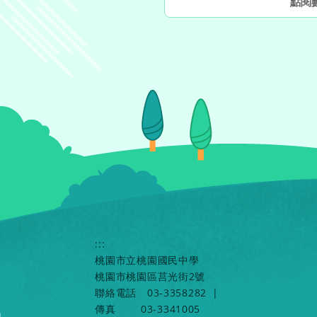
點閱
:::
桃園市立桃園國民中學
桃園市桃園區莒光街2號
聯絡電話
03-3358282
|
傳真
03-3341005