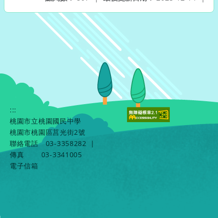
:::
桃園市立桃園國民中學
桃園市桃園區莒光街2號
聯絡電話
03-3358282
|
傳真
03-3341005
電子信箱