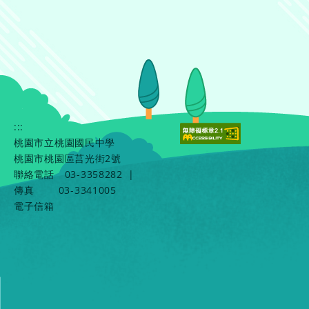
:::
桃園市立桃園國民中學
桃園市桃園區莒光街2號
聯絡電話
03-3358282
|
傳真
03-3341005
電子信箱